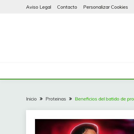
Saltar
Aviso Legal
Contacto
Personalizar Cookies
al
contenido
Batidos y Smoothies para todos
VITALY 4 LIFE
Inicio
Proteinas
Beneficios del batido de pro