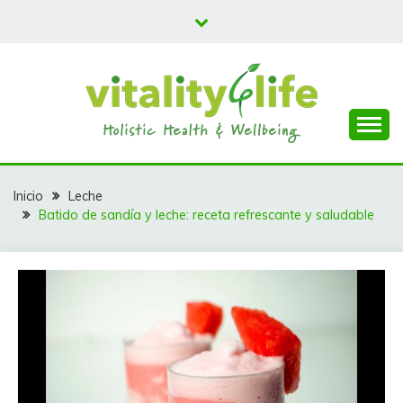
Saltar
al
contenido
Batidos y Smoothies para todos
VITALY 4 LIFE
Inicio
Leche
Batido de sandía y leche: receta refrescante y saludable