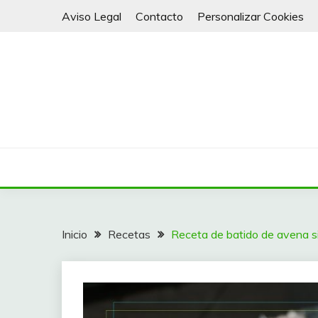
Saltar
Aviso Legal
Contacto
Personalizar Cookies
al
contenido
Batidos y Smoothies para todos
VITALY 4 LIFE
Inicio
Recetas
Receta de batido de avena sin