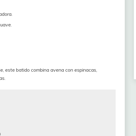
adora.
suave.
e, este batido combina avena con espinacas,
as.

