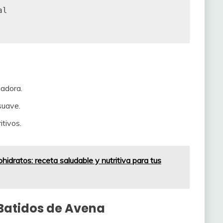
l

uadora.
suave.
itivos.
hidratos: receta saludable y nutritiva para tus
 Batidos de Avena