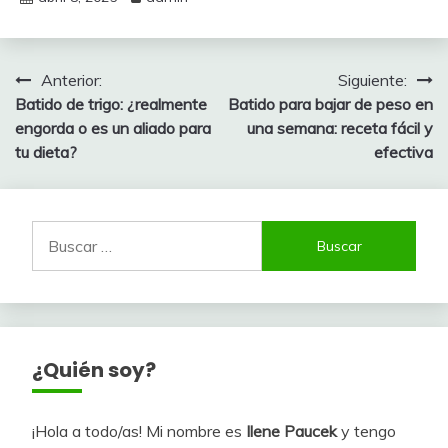
Navegación
Anterior:
Siguiente:
Batido de trigo: ¿realmente
Batido para bajar de peso en
de
engorda o es un aliado para
una semana: receta fácil y
entradas
tu dieta?
efectiva
Buscar:
¿Quién soy?
¡Hola a todo/as! Mi nombre es
Ilene Paucek
y tengo