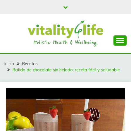
Saltar
al
contenido
Batidos y Smoothies para todos
VITALY 4 LIFE
Inicio
Recetas
Batido de chocolate sin helado: receta fácil y saludable