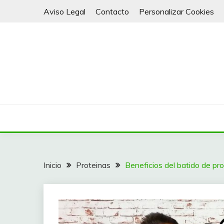
Saltar
Aviso Legal
Contacto
Personalizar Cookies
al
contenido
Batidos y Smoothies para todos
VITALY 4 LIFE
Inicio
Proteinas
Beneficios del batido de pr