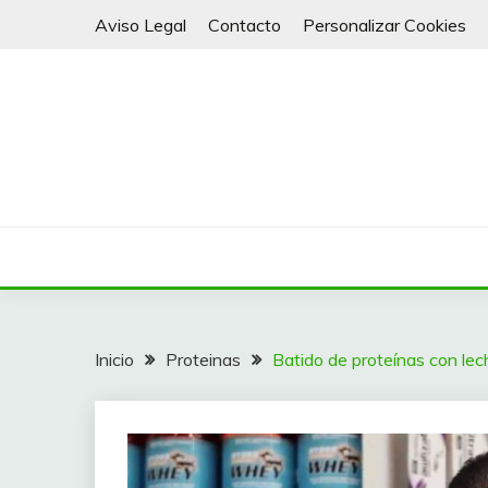
Saltar
Aviso Legal
Contacto
Personalizar Cookies
al
contenido
Batidos y Smoothies para todos
VITALY 4 LIFE
Inicio
Proteinas
Batido de proteínas con lec