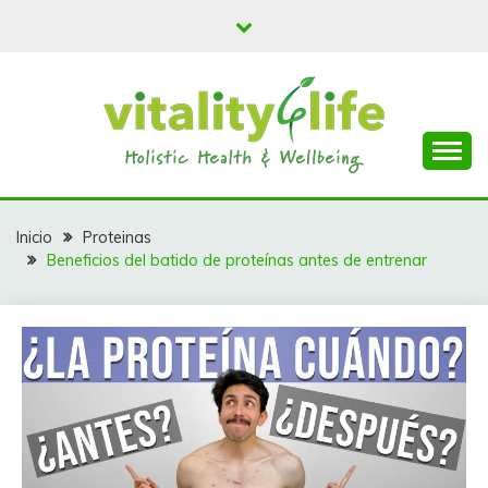
Saltar
al
contenido
Batidos y Smoothies para todos
VITALY 4 LIFE
Inicio
Proteinas
Beneficios del batido de proteínas antes de entrenar