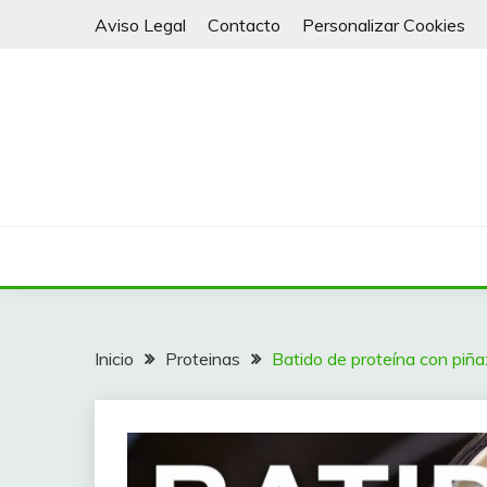
Saltar
Aviso Legal
Contacto
Personalizar Cookies
al
contenido
Batidos y Smoothies para todos
VITALY 4 LIFE
Inicio
Proteinas
Batido de proteína con piña: