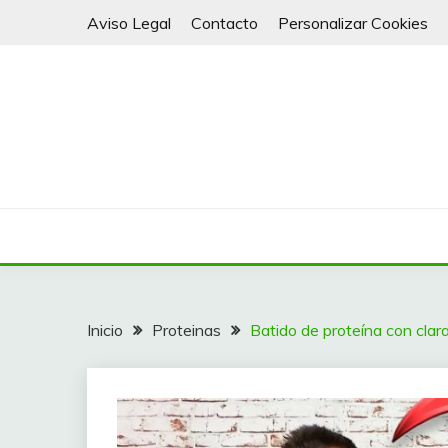
Saltar
Aviso Legal
Contacto
Personalizar Cookies
al
contenido
Batidos y Smoothies para todos
VITALY 4 LIFE
Inicio
Proteinas
Batido de proteína con clara