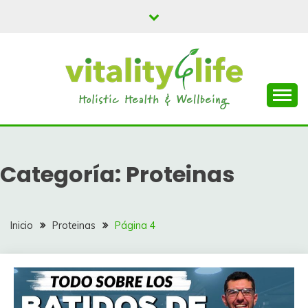
Saltar
al
contenido
Batidos y Smoothies para todos
VITALY 4 LIFE
Categoría:
Proteinas
Inicio
Proteinas
Página 4