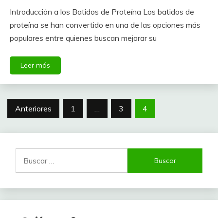
Introducción a los Batidos de Proteína Los batidos de
proteína se han convertido en una de las opciones más
populares entre quienes buscan mejorar su
Leer más
Paginación
Anteriores
1
…
3
4
de
entradas
Buscar: